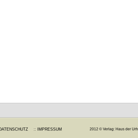
 DATENSCHUTZ
:: IMPRESSUM
2012 © Verlag: Haus der Urh