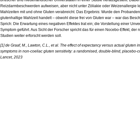
britischer und niederländischer Universitäten in einer Studie herausgestellt. Dabe
Reizdarmbeschwerden aufweisen, aber nicht unter Zöliakie oder Weizenallergie l
Mahlzeiten mit und ohne Gluten verabreicht. Das Ergebnis: Wurde den Probanden v
glutenhaltige Mahlzeit handelt – obwohl diese frei von Gluten war – war das Beschw
Sprich: Die Erwartung eines negativen Effektes trat ein; die Vorstellung einer Unv
Symptom geführt. Aus Sicht der Forscher spricht das für einen Nocebo-Effekt, de
Studien weiter erforscht werden soll.
[1] de Graaf, M., Lawton, C.L., et al. The effect of expectancy versus actual gluten i
symptoms in non-coeliac gluten sensitivity: a randomised, double-blind, placebo-con
Lancet, 2023