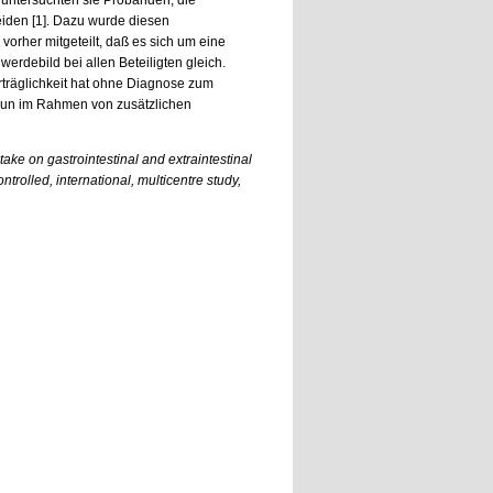
i untersuchten sie Probanden, die
eiden [1]. Dazu wurde diesen
orher mitgeteilt, daß es sich um eine
erdebild bei allen Beteiligten gleich.
erträglichkeit hat ohne Diagnose zum
r nun im Rahmen von zusätzlichen
ntake on gastrointestinal and extraintestinal
trolled, international, multicentre study,