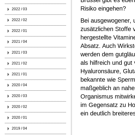
Brüssel gibt es ebe
Risiko eingehen?
2022 / 03
Bei ausgewogener, u
2022 / 02
zusätzlichen Stoffe 
2022 / 01
hergestellte Vitam
2021 / 04
Absatz. Auch Wirkst
2021 / 03
werden dem gutgläu
als hilfreich und g
2021 / 02
Hyaluronsäure, Glut
2021 / 01
bekannte wie Spermid
2020 / 04
maßgeblich an nahez
Organismus mitwirk
2020 / 03
im Gegensatz zu Hor
2020 / 02
ein deutlich breiter
2020 / 01
2019 / 04