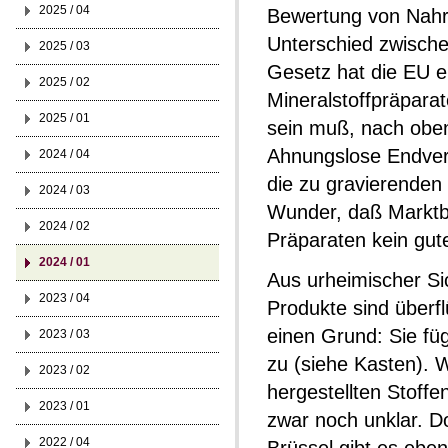
2025 / 04
Bewertung von Nahr
Unterschied zwischen
2025 / 03
Gesetz hat die EU e
2025 / 02
Mineralstoffpräpara
2025 / 01
sein muß, nach oben
Ahnungslose Endver
2024 / 04
die zu gravierenden
2024 / 03
Wunder, daß Marktbe
2024 / 02
Präparaten kein gut
2024 / 01
Aus urheimischer Sich
2023 / 04
Produkte sind überfl
einen Grund: Sie f
2023 / 03
zu (siehe Kasten). 
2023 / 02
hergestellten Stoffe
2023 / 01
zwar noch unklar. D
2022 / 04