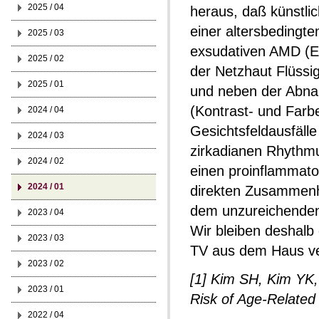
2025 / 04
heraus, daß künstlic
einer altersbedingt
2025 / 03
exsudativen AMD (EA
2025 / 02
der Netzhaut Flüssi
2025 / 01
und neben der Abna
(Kontrast- und Farb
2024 / 04
Gesichtsfeldausfälle
2024 / 03
zirkadianen Rhythmu
2024 / 02
einen proinflammato
2024 / 01
direkten Zusammenh
dem unzureichenden 
2023 / 04
Wir bleiben deshal
2023 / 03
TV aus dem Haus v
2023 / 02
[1] Kim SH, Kim YK, S
2023 / 01
Risk of Age-Relate
2022 / 04