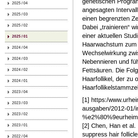
genetischen Program
2025 / 04
angesagten Interval
2025 / 03
einen begrenzten Zei
2025 / 02
Dabei „trainieren“ w
einer aktuellen Stud
2025 / 01
Haarwachstum zum Er
2024 / 04
Wechselwirkung zwi
2024 / 03
Nebennieren und führ
Fettsäuren. Die Folg
2024 / 02
Haarfollikel, der zu
2024 / 01
Haarfollikelstammze
2023 / 04
[1] https:/www.urhe
2023 / 03
ausgaben/2012-01/in
2023 / 02
%e2%80%9eurheimi
[2] Chen, Han et al.
2023 / 01
suppress hair follic
2022 / 04