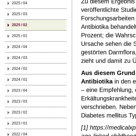
Zu diesem Ergebnis 
2025 / 04
veröffentlichte Studi
2025 / 03
Forschungsarbeiten b
2025 / 02
Antibiotika behande
Prozent; die Wahrsch
2025 / 01
Ursache sehen die S
2024 / 04
gestörten Darmflora,
2024 / 03
zieht und damit zu 
2024 / 02
Aus diesem Grund p
2024 / 01
Antibiotika
in den e
– eine Empfehlung, d
2023 / 04
Erkältungskrankheite
2023 / 03
verschrieben. Neben
2023 / 02
Diabetes mellitus Ty
2023 / 01
[1] https://medical
2022 / 04