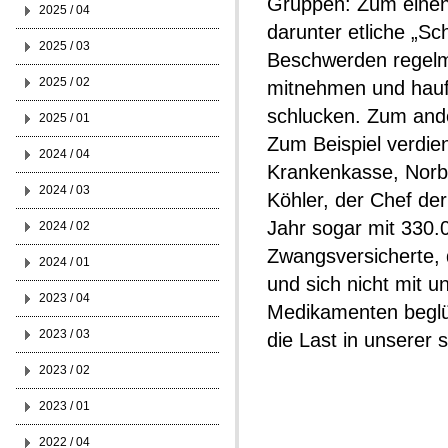
Gruppen: Zum einen 
2025 / 04
darunter etliche „S
2025 / 03
Beschwerden regelm
2025 / 02
mitnehmen und hauf
schlucken. Zum ande
2025 / 01
Zum Beispiel verdie
2024 / 04
Krankenkasse, Norbe
2024 / 03
Köhler, der Chef de
Jahr sogar mit 330.
2024 / 02
Zwangsversicherte, 
2024 / 01
und sich nicht mit 
2023 / 04
Medikamenten beglüc
2023 / 03
die Last in unserer
2023 / 02
2023 / 01
2022 / 04