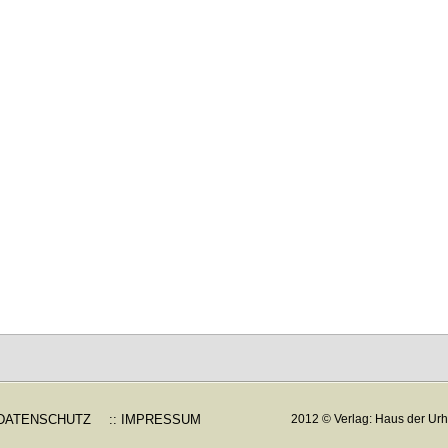
 DATENSCHUTZ
:: IMPRESSUM
2012 © Verlag: Haus der Urh