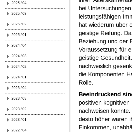
ihren Alterskamerad
2025 / 04
bei Untersuchungen f
2025 / 03
leistungsfähigen Im
hat wiederum über e
2025 / 02
geistige Reifung. Das
2025 / 01
Beziehung und der E
2024 / 04
Voraussetzung für e
2024 / 03
geistige Gesundheit.
nachweislich gesenk
2024 / 02
die Komponenten Hau
2024 / 01
Rolle.
2023 / 04
Beeindruckend sind
2023 / 03
positiven kognitiven 
2023 / 02
nachweisen konnte. 
desto höher waren ih
2023 / 01
Einkommen, unabhäng
2022 / 04