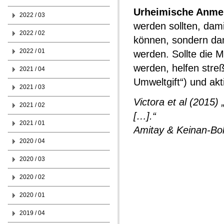
Urheimische Anme
2022 / 03
werden sollten, dami
2022 / 02
können, sondern da
2022 / 01
werden. Sollte die M
werden, helfen str
2021 / 04
Umweltgift“) und akt
2021 / 03
Victora et al (2015)
2021 / 02
[…].“
2021 / 01
Amitay & Keinan-Bok
2020 / 04
2020 / 03
2020 / 02
2020 / 01
2019 / 04