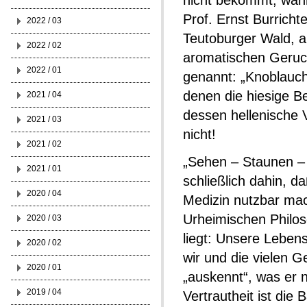
nicht bekommt, währ
Prof. Ernst Burricht
2022 / 03
Teutoburger Wald, al
2022 / 02
aromatischen Geruc
2022 / 01
genannt: „Knoblauch
denen die hiesige Be
2021 / 04
dessen hellenische 
2021 / 03
nicht!
2021 / 02
„Sehen – Staunen – H
2021 / 01
schließlich dahin, d
2020 / 04
Medizin nutzbar mac
Urheimischen Philos
2020 / 03
liegt: Unsere Lebens
2020 / 02
wir und die vielen 
2020 / 01
„auskennt“, was er n
2019 / 04
Vertrautheit ist die