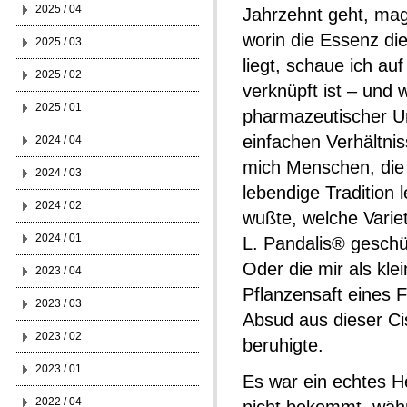
2025 / 04
Jahrzehnt geht, mag
worin die Essenz di
2025 / 03
liegt, schaue ich a
2025 / 02
verknüpft ist – und
2025 / 01
pharmazeutischer Unt
einfachen Verhältni
2024 / 04
mich Menschen, die 
2024 / 03
lebendige Tradition
2024 / 02
wußte, welche Variet
2024 / 01
L. Pandalis® geschü
Oder die mir als kl
2023 / 04
Pflanzensaft eines 
2023 / 03
Absud aus dieser Ci
2023 / 02
beruhigte.
2023 / 01
Es war ein echtes He
2022 / 04