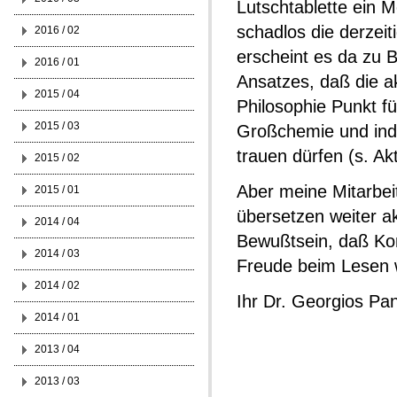
Lutschtablette ein M
schadlos die derzei
2016 / 02
erscheint es da zu 
2016 / 01
Ansatzes, daß die a
2015 / 04
Philosophie Punkt fü
2015 / 03
Großchemie und indu
trauen dürfen (s. Ak
2015 / 02
Aber meine Mitarbeit
2015 / 01
übersetzen weiter a
2014 / 04
Bewußtsein, daß Kom
2014 / 03
Freude beim Lesen 
2014 / 02
Ihr Dr. Georgios Pan
2014 / 01
2013 / 04
2013 / 03