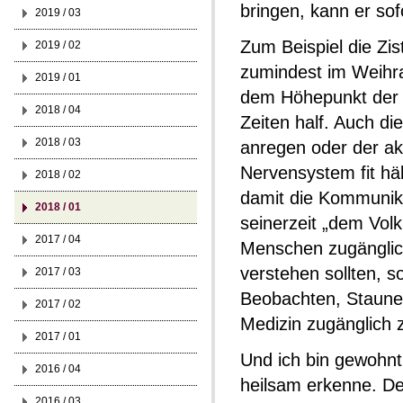
bringen, kann er so
2019 / 03
Zum Beispiel die Zis
2019 / 02
zumindest im Weihra
2019 / 01
dem Höhepunkt der 
2018 / 04
Zeiten half. Auch di
2018 / 03
anregen oder der akt
Nervensystem fit hä
2018 / 02
damit die Kommunika
2018 / 01
seinerzeit „dem Vol
2017 / 04
Menschen zugänglich
verstehen sollten, s
2017 / 03
Beobachten, Staunen
2017 / 02
Medizin zugänglich
2017 / 01
Und ich bin gewohnt 
2016 / 04
heilsam erkenne. De
2016 / 03