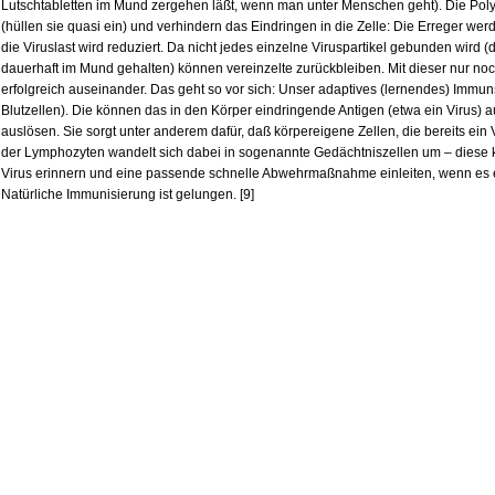
Lutschtabletten im Mund zergehen läßt, wenn man unter Menschen geht). Die Poly
(hüllen sie quasi ein) und verhindern das Eindringen in die Zelle: Die Erreger w
die Viruslast wird reduziert. Da nicht jedes einzelne Viruspartikel gebunden wird (
dauerhaft im Mund gehalten) können vereinzelte zurückbleiben. Mit dieser nur noch
erfolgreich auseinander. Das geht so vor sich: Unser adaptives (lernendes) Imm
Blutzellen). Die können das in den Körper eindringende Antigen (etwa ein Virus)
auslösen. Sie sorgt unter anderem dafür, daß körpereigene Zellen, die bereits ein Vir
der Lymphozyten wandelt sich dabei in sogenannte Gedächtniszellen um – diese 
Virus erinnern und eine passende schnelle Abwehrmaßnahme einleiten, wenn es e
Natürliche Immunisierung ist gelungen. [9]