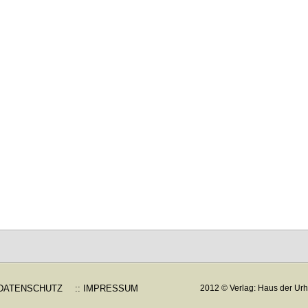
 DATENSCHUTZ
:: IMPRESSUM
2012 © Verlag: Haus der Urh