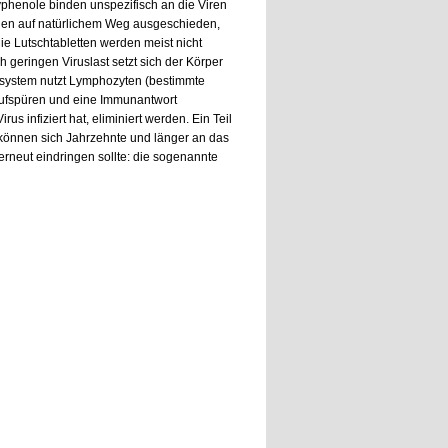
phenole binden unspezifisch an die Viren
erden auf natürlichem Weg ausgeschieden,
die Lutschtabletten werden meist nicht
 geringen Viruslast setzt sich der Körper
unsystem nutzt Lymphozyten (bestimmte
 aufspüren und eine Immunantwort
us infiziert hat, eliminiert werden. Ein Teil
können sich Jahrzehnte und länger an das
rneut eindringen sollte: die sogenannte