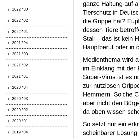
ganze Haltung auf a
2022 / 03
Tierschutz in Deuts
die Grippe hat? Eup
2022 / 02
dessen Tiere betrof
2022 / 01
Stall – das ist kein
2021 / 04
Hauptberuf oder in d
2021 / 03
Medienthema wird a
2021 / 02
im Einklang mit der
Super-Virus ist es 
2021 / 01
zur nutzlosen Gripp
2020 / 04
Hemmern. Solche Ch
2020 / 03
aber nicht den Bürge
2020 / 02
da oben wissen schon
2020 / 01
So setzt nur ein er
scheinbarer Lösung
2019 / 04