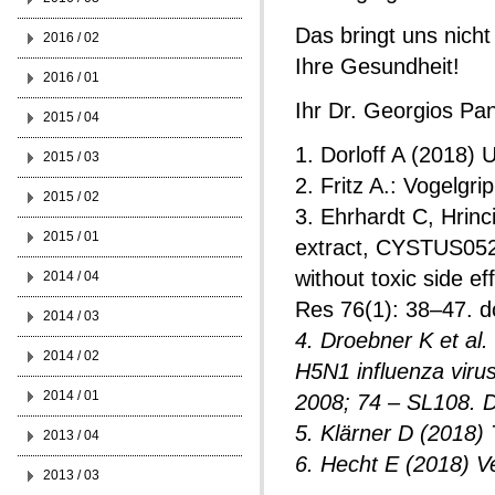
Das bringt uns nich
2016 / 02
Ihre Gesundheit!
2016 / 01
Ihr Dr. Georgios Pan
2015 / 04
1. Dorloff A (2018) 
2015 / 03
2. Fritz A.: Vogelgr
2015 / 02
3. Ehrhardt C, Hrinc
2015 / 01
extract, CYSTUS052, e
without toxic side ef
2014 / 04
Res 76(1): 38–47. do
2014 / 03
4. Droebner K et al.
2014 / 02
H5N1 influenza virus
2014 / 01
2008; 74 – SL108. 
5. Klärner D (2018)
2013 / 04
6. Hecht E (2018) V
2013 / 03