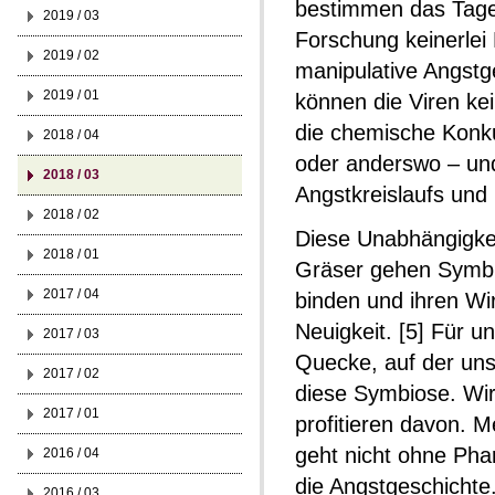
bestimmen das Tage
2019 / 03
Forschung keinerlei 
2019 / 02
manipulative Angstg
2019 / 01
können die Viren kei
die chemische Konkur
2018 / 04
oder anderswo – und 
2018 / 03
Angstkreislaufs und
2018 / 02
Diese Unabhängigke
2018 / 01
Gräser gehen Symbios
2017 / 04
binden und ihren Wir
Neuigkeit. [5] Für u
2017 / 03
Quecke, auf der uns
2017 / 02
diese Symbiose. Wi
2017 / 01
profitieren davon. 
geht nicht ohne Pha
2016 / 04
die Angstgeschichte
2016 / 03