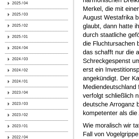
harmonischen Dreikla
2025 / 04
Merkel, die mit eine
2025 / 03
August Westafrika b
glaubt, dann hatte i
2025 / 02
durch staatliche gef
2025 / 01
die Fluchtursachen 
2024 / 04
das schafft nur die 
2024 / 03
Schreckgespenst um:
erst ein Investitio
2024 / 02
angekündigt. Der Ka
2024 / 01
Mediendeutschland fr
2023 / 04
verfolgt schließlich
deutsche Arroganz be
2023 / 03
kompetenter als die 
2023 / 02
Wie moralisch wir t
2023 / 01
Fall von Vogelgrippe.
2022 / 04