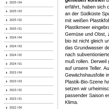
genießen können
u
2025 / 04
erfährt, haben sich 
2025 / 03
an der Südküste Sp
mit weißen Plastikf
2025 / 02
Plastikmeer eingebr
2025 / 01
Gemüse und Obst, zu
2024 / 04
bio ist nicht gleich
2024 / 03
das Grundwasser der
nach subventioniert
2024 / 02
muß rollen. Derweil 
2024 / 01
auf unsere Teller. A
2023 / 04
Gewächshausfolie im
Plastik-Bio-Szene h
2023 / 03
setzen wir urheimis
2023 / 02
passender Saison e
2023 / 01
Klima.
2022 / 04