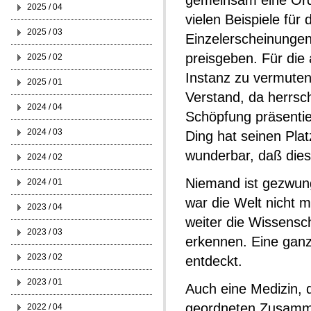
gemeinsam eine Ordn
2025 / 04
vielen Beispiele für
2025 / 03
Einzelerscheinungen,
preisgeben. Für die 
2025 / 02
Instanz zu vermuten
2025 / 01
Verstand, da herrsch
2024 / 04
Schöpfung präsentier
2024 / 03
Ding hat seinen Platz
wunderbar, daß dies
2024 / 02
Niemand ist gezwun
2024 / 01
war die Welt nicht m
2023 / 04
weiter die Wissensc
2023 / 03
erkennen. Eine ganz
2023 / 02
entdeckt.
2023 / 01
Auch eine Medizin, 
geordneten Zusamm
2022 / 04