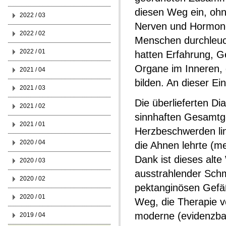
diesen Weg ein, ohn
2022 / 03
Nerven und Hormonen
2022 / 02
Menschen durchleuch
2022 / 01
hatten Erfahrung, Ge
Organe im Inneren, 
2021 / 04
bilden. An dieser Ein
2021 / 03
Die überlieferten D
2021 / 02
sinnhaften Gesamtge
2021 / 01
Herzbeschwerden lin
2020 / 04
die Ahnen lehrte (m
Dank ist dieses alt
2020 / 03
ausstrahlender Schm
2020 / 02
pektanginösen Gefä
2020 / 01
Weg, die Therapie v
moderne (evidenzbas
2019 / 04