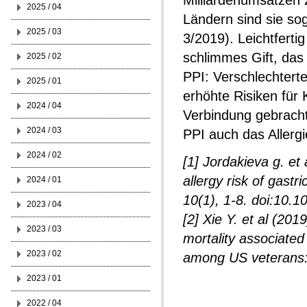
Milliardenumsätzen 
2025 / 04
Ländern sind sie sog
2025 / 03
3/2019). Leichtfert
schlimmes Gift, das
2025 / 02
PPI: Verschlechtert
2025 / 01
erhöhte Risiken für
2024 / 04
Verbindung gebracht
2024 / 03
PPI auch das Allergie
2024 / 02
[1] Jordakieva g. et
allergy risk of gastr
2024 / 01
10(1), 1-8. doi:10.
2023 / 04
[2] Xie Y. et al (201
2023 / 03
mortality associated
2023 / 02
among US veterans: 
2023 / 01
2022 / 04