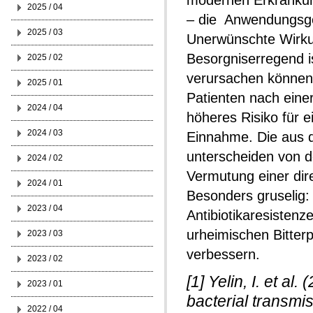
modernen Erkrankun
2025 / 04
– die Anwendungsge
2025 / 03
Unerwünschte Wirku
Besorgniserregend i
2025 / 02
verursachen können,
2025 / 01
Patienten nach einer
2024 / 04
höheres Risiko für e
2024 / 03
Einnahme. Die aus de
unterscheiden von d
2024 / 02
Vermutung einer dire
2024 / 01
Besonders gruselig: 
2023 / 04
Antibiotikaresistenz
urheimischen Bitter
2023 / 03
verbessern.
2023 / 02
[1] Yelin, I. et a
2023 / 01
bacterial transmi
2022 / 04