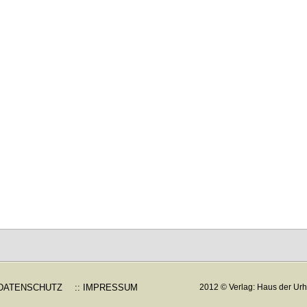
 DATENSCHUTZ
:: IMPRESSUM
2012 © Verlag: Haus der Urh