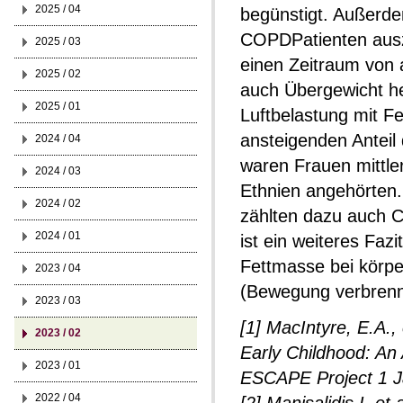
2025 / 04
begünstigt. Außerde
COPDPatienten auszu
2025 / 03
einen Zeitraum von 
2025 / 02
auch Übergewicht he
2025 / 01
Luftbelastung mit F
ansteigenden Anteil
2024 / 04
waren Frauen mittle
2024 / 03
Ethnien angehörten
2024 / 02
zählten dazu auch 
2024 / 01
ist ein weiteres Faz
Fettmasse bei körper
2023 / 04
(Bewegung verbrennt
2023 / 03
[1] MacIntyre, E.A., 
2023 / 02
Early Childhood: An 
2023 / 01
ESCAPE Project 1 Ja
2022 / 04