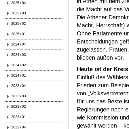
in Athen mit dem Zi
2025 / 04
die Macht auf das V
2025 / 03
Die Athener Demokra
2025 / 02
Macht, Herrschaft) w
Ohne Parlamente und
2025 / 01
Entscheidungen gefä
2024 / 04
zugelassen. Frauen,
2024 / 03
blieben außen vor.
2024 / 02
Heute ist der Krei
2024 / 01
Einfluß des Wählers 
Frieden zum Beispie
2023 / 04
von „Volksvertreter
2023 / 03
für uns das Beste is
2023 / 02
Regierungen noch ei
wie Kommission und 
2023 / 01
gewählt werden – ke
2022 / 04