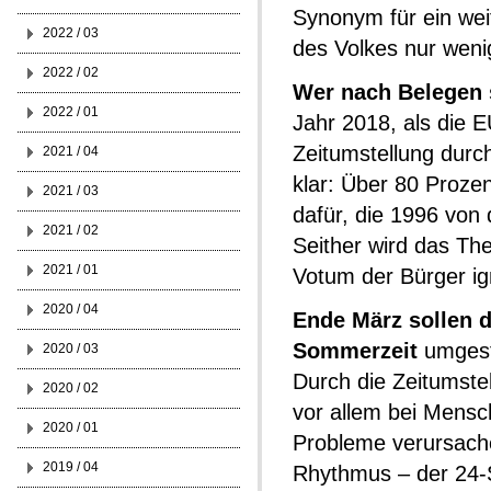
Synonym für ein wei
2022 / 03
des Volkes nur weni
2022 / 02
Wer nach Belegen s
2022 / 01
Jahr 2018, als die
Zeitumstellung durch
2021 / 04
klar: Über 80 Prozen
2021 / 03
dafür, die 1996 von
2021 / 02
Seither wird das Th
2021 / 01
Votum der Bürger ign
2020 / 04
Ende März sollen d
Sommerzeit
umgeste
2020 / 03
Durch die Zeitumste
2020 / 02
vor allem bei Mensch
2020 / 01
Probleme verursache
2019 / 04
Rhythmus – der 24-S