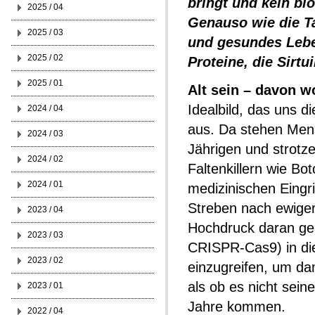
bringt und kein bi
2025 / 04
Genauso wie die Ta
2025 / 03
und gesundes Leben
2025 / 02
Proteine, die Sirtui
2025 / 01
Alt sein – davon w
Idealbild, das uns d
2024 / 04
aus. Da stehen Mens
2024 / 03
Jährigen und strotzen
2024 / 02
Faltenkillern wie B
2024 / 01
medizinischen Eingri
Streben nach ewiger
2023 / 04
Hochdruck daran gea
2023 / 03
CRISPR-Cas9) in di
2023 / 02
einzugreifen, um dam
als ob es nicht sein
2023 / 01
Jahre kommen.
2022 / 04