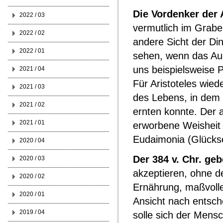
Die Vordenker der 
2022 / 03
vermutlich im Grabe 
2022 / 02
andere Sicht der Din
2022 / 01
sehen, wenn das Aug
uns beispielsweise 
2021 / 04
Für Aristoteles wied
2021 / 03
des Lebens, in dem 
2021 / 02
ernten konnte. Der 
2021 / 01
erworbene Weisheit e
Eudaimonia (Glücksel
2020 / 04
Der 384 v. Chr. geb
2020 / 03
akzeptieren, ohne d
2020 / 02
Ernährung, maßvolle
2020 / 01
Ansicht nach entsch
2019 / 04
solle sich der Mensch