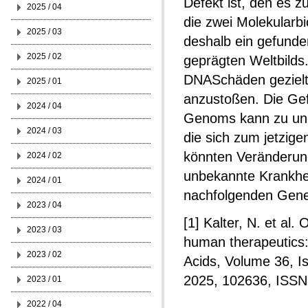
Defekt ist, den es z
2025 / 04
die zwei Molekularbi
2025 / 03
deshalb ein gefunde
2025 / 02
geprägten Weltbilds.
DNASchäden gezielt 
2025 / 01
anzustoßen. Die Gef
2024 / 04
Genoms kann zu une
2024 / 03
die sich zum jetzige
könnten Veränderun
2024 / 02
unbekannte Krankhe
2024 / 01
nachfolgenden Gener
2023 / 04
[1] Kalter, N. et al
2023 / 03
human therapeutics:
2023 / 02
Acids, Volume 36, I
2025, 102636, ISSN 
2023 / 01
2022 / 04