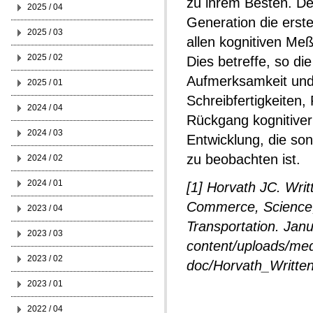
zu ihrem Besten. De
2025 / 04
Generation die erste
2025 / 03
allen kognitiven Meß
2025 / 02
Dies betreffe, so di
Aufmerksamkeit und
2025 / 01
Schreibfertigkeiten
2024 / 04
Rückgang kognitiver 
2024 / 03
Entwicklung, die so
zu beobachten ist.
2024 / 02
2024 / 01
[1] Horvath JC. Wri
Commerce, Science
2023 / 04
Transportation. Jan
2023 / 03
content/uploads/med
2023 / 02
doc/Horvath_Writte
2023 / 01
2022 / 04