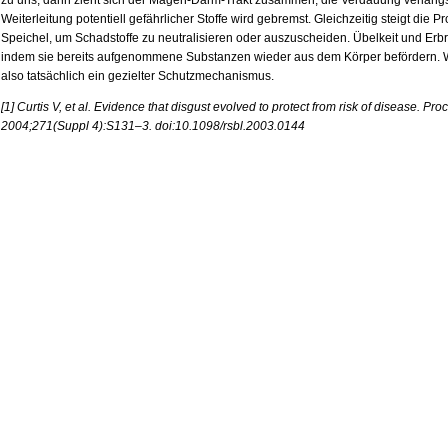
zu uns, dann zieht sich der Magen-Darm-Trakt zusammen, die Verdauung verlangs
Weiterleitung potentiell gefährlicher Stoffe wird gebremst. Gleichzeitig steigt di
Speichel, um Schadstoffe zu neutralisieren oder auszuscheiden. Übelkeit und Erb
indem sie bereits aufgenommene Substanzen wieder aus dem Körper befördern. 
also tatsächlich ein gezielter Schutzmechanismus.
[1] Curtis V, et al. Evidence that disgust evolved to protect from risk of disease. Proc
2004;271(Suppl 4):S131–3. doi:10.1098/rsbl.2003.0144