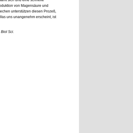
amt sich und eine schnelle
e Produktion von Magensäure und
rechen unterstützen diesen Prozeß,
Was uns unangenehm erscheint, ist
 Biol Sci.