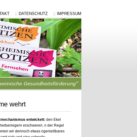
NTAKT
:: DATENSCHUTZ
:: IMPRESSUM
me wehrt
tzmechanismus entwickelt:
den Ekel
kheitserregern erschweren. n der Regel
. ehmen wir dennoch etwas ngenießbares