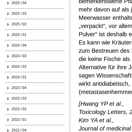
bemerkenswerte Pfla
2025 / 04
mehr davon auf als j
2025 / 03
Meerwasser enthalte
2025 / 02
„verpackt“, vor all
Pulver“ ist deshalb 
2025 / 01
Es kann wie Kräuter
2024 / 04
zum Bestreuen des B
2024 / 03
die keine Fische al
Alternative für ihre
2024 / 02
sagen Wissenschaftl
2024 / 01
wirkt antidiabetisch
2023 / 04
(metastasenhemmend
2023 / 03
[Hwang YP et al.,
2023 / 02
Toxicology Letters, 
Kim YA et al.,
2023 / 01
Journal of medicinal
2022 / 04