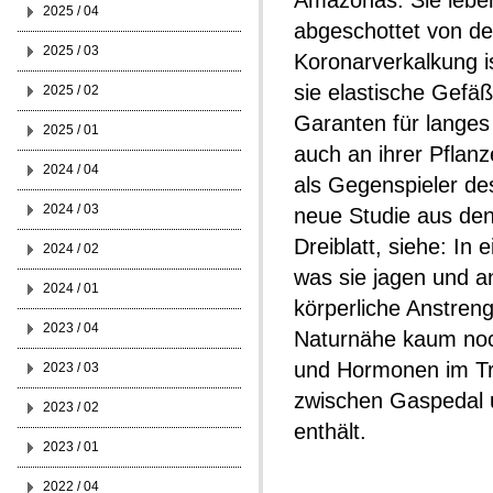
Amazonas. Sie leben
2025 / 04
abgeschottet von der
2025 / 03
Koronarverkalkung i
sie elastische Gefä
2025 / 02
Garanten für lange
2025 / 01
auch an ihrer Pflanz
2024 / 04
als Gegenspieler des
2024 / 03
neue Studie aus den
Dreiblatt, siehe: In
2024 / 02
was sie jagen und a
2024 / 01
körperliche Anstren
2023 / 04
Naturnähe kaum noch
und Hormonen im Tri
2023 / 03
zwischen Gaspedal 
2023 / 02
enthält.
2023 / 01
2022 / 04