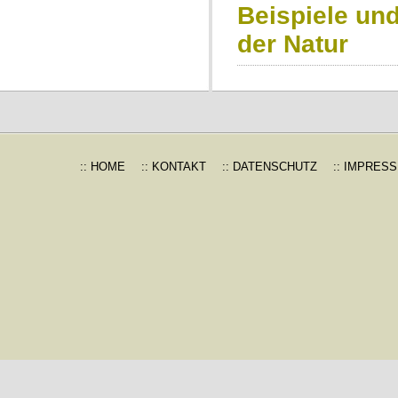
Beispiele un
der Natur
:: HOME
:: KONTAKT
:: DATENSCHUTZ
:: IMPRES