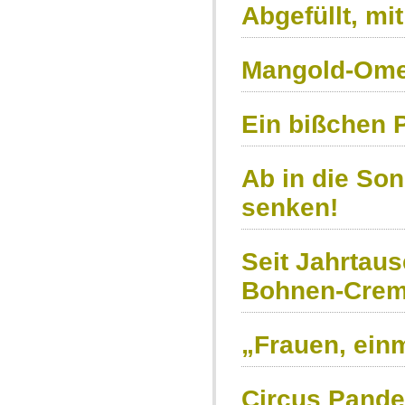
Abgefüllt, m
Mangold-Ome
Ein bißchen 
Ab in die So
senken!
Seit Jahrtau
Bohnen-Cre
„Frauen, einm
Circus Pand