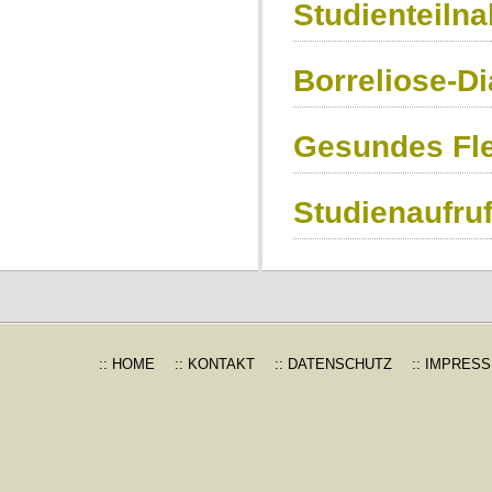
Studienteiln
Borreliose-Di
Gesundes Fle
Studienaufru
:: HOME
:: KONTAKT
:: DATENSCHUTZ
:: IMPRES