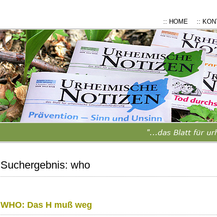
:: HOME
:: KO
Suchergebnis:
who
WHO: Das H muß weg