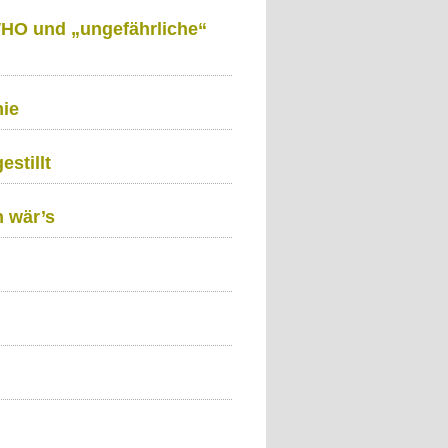
WHO und „ungefährliche“
ie
estillt
 wär’s