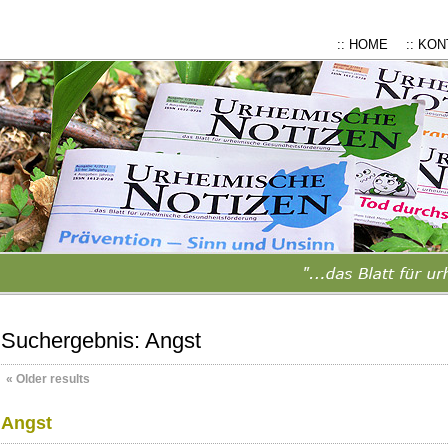
:: HOME
:: KO
Suchergebnis:
Angst
«
Older results
Angst