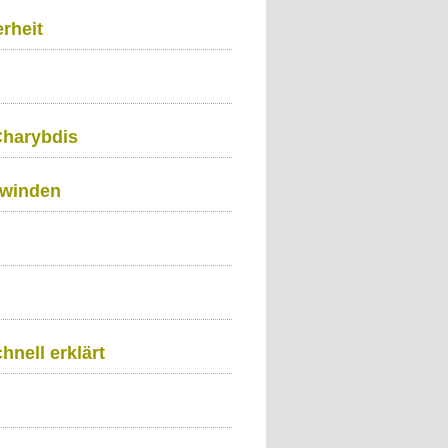
erheit
Charybdis
hwinden
nell erklärt