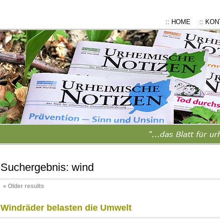
:: HOME
:: KO
Suchergebnis:
wind
«
Older results
Windräder belasten die Umwelt