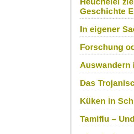
Heuchelei zie
Geschichte 
In eigener S
Forschung od
Auswandern i
Das Trojanis
Küken in Sc
Tamiflu – Und