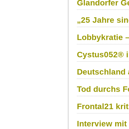
Glandorfer G
„25 Jahre sin
Lobbykratie –
Cystus052® 
Deutschland 
Tod durchs 
Frontal21 kri
Interview mi