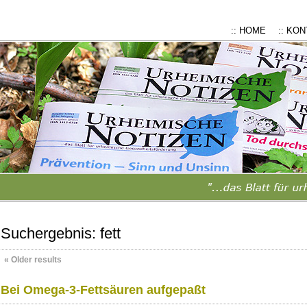
:: HOME
:: KO
Suchergebnis:
fett
«
Older results
Bei Omega-3-Fettsäuren aufgepaßt